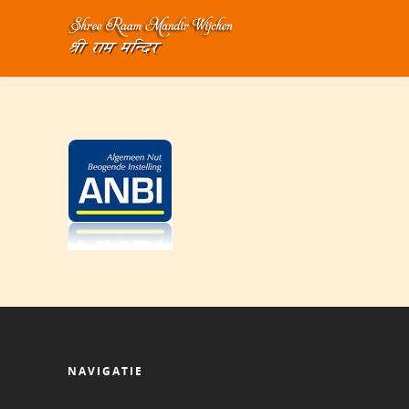
Home
>
Over Mandir Wijchen
>
ANBI
>
ANBI
NAVIGATIE