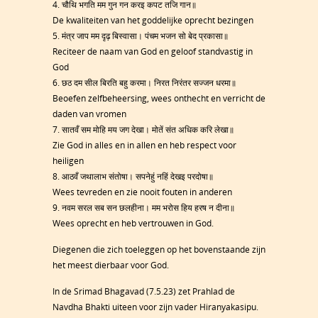
4. चौथि भगति मम गुन गन करइ कपट तजि गान॥
De kwaliteiten van het goddelijke oprecht bezingen
5. मंत्र जाप मम दृढ़ बिस्वासा। पंचम भजन सो बेद प्रकासा॥
Reciteer de naam van God en geloof standvastig in
God
6. छठ दम सील बिरति बहु करमा। निरत निरंतर सज्जन धरमा॥
Beoefen zelfbeheersing, wees onthecht en verricht de
daden van vromen
7. सातवँ सम मोहि मय जग देखा। मोतें संत अधिक करि लेखा॥
Zie God in alles en in allen en heb respect voor
heiligen
8. आठवँ जथालाभ संतोषा। सपनेहुं नहिं देखइ परदोषा॥
Wees tevreden en zie nooit fouten in anderen
9. नवम सरल सब सन छलहीना। मम भरोस हिय हरष न दीना॥
Wees oprecht en heb vertrouwen in God.
Diegenen die zich toeleggen op het bovenstaande zijn
het meest dierbaar voor God.
In de Srimad Bhagavad (7.5.23) zet Prahlad de
Navdha Bhakti uiteen voor zijn vader Hiranyakasipu.