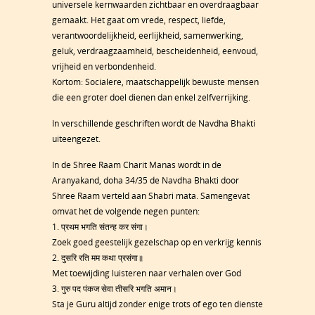
universele kernwaarden zichtbaar en overdraagbaar
gemaakt. Het gaat om vrede, respect, liefde,
verantwoordelijkheid, eerlijkheid, samenwerking,
geluk, verdraagzaamheid, bescheidenheid, eenvoud,
vrijheid en verbondenheid.
Kortom: Socialere, maatschappelijk bewuste mensen
die een groter doel dienen dan enkel zelfverrijking.
In verschillende geschriften wordt de Navdha Bhakti
uiteengezet.
In de Shree Raam Charit Manas wordt in de
Aranyakand, doha 34/35 de Navdha Bhakti door
Shree Raam verteld aan Shabri mata. Samengevat
omvat het de volgende negen punten:
1. प्रथम भगति संतन्ह कर संगा।
Zoek goed geestelijk gezelschap op en verkrijg kennis
2. दुसरि रति मम कथा प्रसंगा॥
Met toewijding luisteren naar verhalen over God
3. गुरु पद पंकज सेवा तीसरि भगति अमान।
Sta je Guru altijd zonder enige trots of ego ten dienste