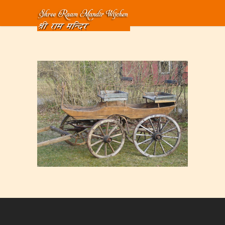
Home
>
Hindoeïsme
>
Yoga Filosofie
>
raikwa kar