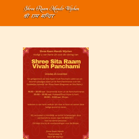
Home
>
Uitnodiging
>
VivahNed